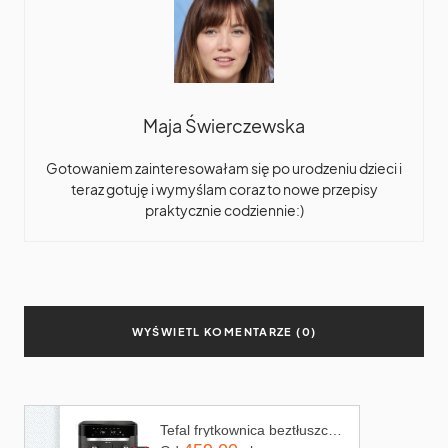
Maja Świerczewska
Gotowaniem zainteresowałam się po urodzeniu dzieci i
teraz gotuję i wymyślam coraz to nowe przepisy
praktycznie codziennie:)
WYŚWIETL KOMENTARZE (0)
Tefal frytkownica beztłuszczowa Air Fryer D