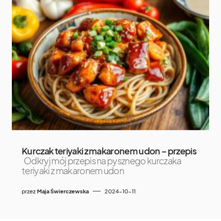
Kurczak teriyaki z makaronem udon – przepis
Odkryj mój przepis na pysznego kurczaka
teriyaki z makaronem udon
przez
Maja Świerczewska
2024-10-11