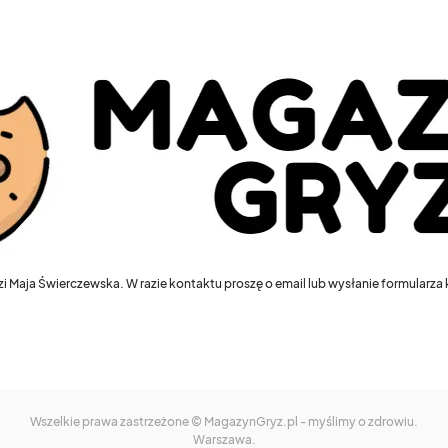
i Maja Świerczewska. W razie kontaktu proszę o email lub wysłanie formularz
Wszelkie prawa zastrzeżone © MagazynGryz.pl - myślimy o zdrowiu.
Warszawa.