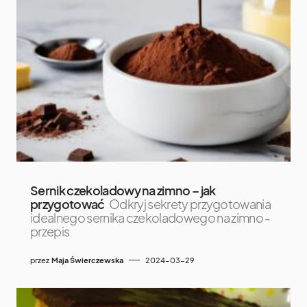
Sernik czekoladowy na zimno – jak
przygotować
Odkryj sekrety przygotowania
idealnego sernika czekoladowego na zimno -
przepis
przez
Maja Świerczewska
2024-03-29