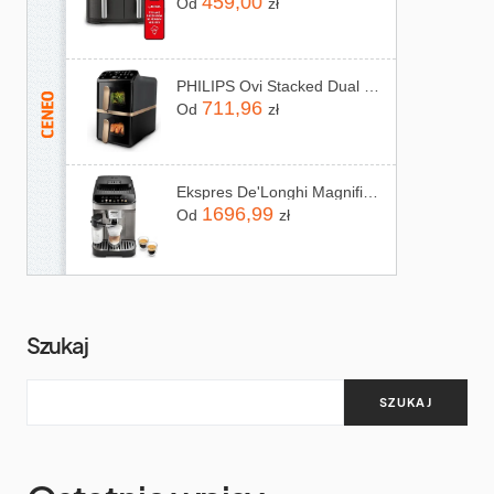
459,00
Od
zł
PHILIPS Ovi Stacked Dual Basket NA462/70
711,96
Od
zł
Ekspres De'Longhi Magnifica Evo ECAM290.
1696,99
Od
zł
Szukaj
SZUKAJ