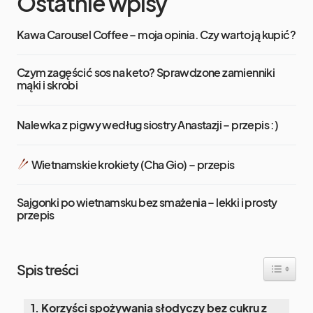
Ostatnie wpisy
Kawa Carousel Coffee – moja opinia. Czy warto ją kupić?
Czym zagęścić sos na keto? Sprawdzone zamienniki
mąki i skrobi
Nalewka z pigwy według siostry Anastazji – przepis :)
Wietnamskie krokiety (Cha Gio) – przepis
Sajgonki po wietnamsku bez smażenia – lekki i prosty
przepis
Toggle Ta
Spis treści
Korzyści spożywania słodyczy bez cukru z